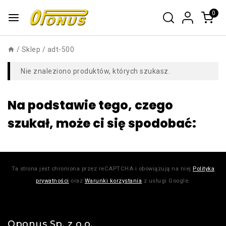
0
/
Sklep
/
adt-500
Nie znaleziono produktów, których szukasz.
Na podstawie tego, czego
szukał, może ci się spodobać:
Ta strona jest chroniona przez reCAPTCHA i obowiązują na niej
Polityka
prywatności
oraz
Warunki korzystania
z usługi Google.
Oponus Sp. z o.o.