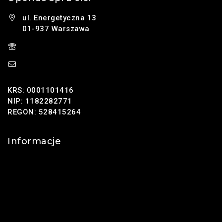
ul. Energetyczna 13
01-937 Warszawa
(+48) 785 131 247
sklep@oponus.pl
KRS: 0001101416
NIP: 1182282771
REGON: 528415264
Informacje
Kontakt
O nas
Polityka prywatności
Najczęściej zadawane pytania