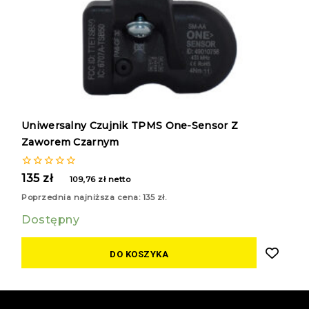
Uniwersalny Czujnik TPMS One-Sensor Z
Zaworem Czarnym
0
135
zł
109,76
zł
netto
z
5
Poprzednia najniższa cena:
135
zł
.
Dostępny
DO KOSZYKA