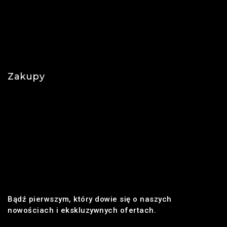
O nas
Polityka prywatności
Najczęściej zadawane pytania
Zakupy
Regulamin
Płatności
Realizacja zamówienia
Dostawa
Zwroty i reklamacje
Bądź pierwszym, który dowie się o naszych
nowościach i ekskluzywnych ofertach.