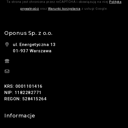
Ta strona jest chroniona przez reCAPTCHA i obowiązują na niej
Polityka
prywatności
oraz
Warunki korzystania
z usługi Google.
Oponus Sp. z o.o.
ul. Energetyczna 13
01-937 Warszawa
(+48) 785 131 247
sklep@oponus.pl
KRS: 0001101416
NIP: 1182282771
REGON: 528415264
Informacje
Kontakt