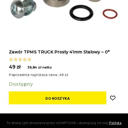
Zawór TPMS TRUCK Prosty 41mm Stalowy – 0°
0
49
zł
39,84
zł
netto
z
5
Poprzednia najniższa cena:
49
zł
.
Dostępny
DO KOSZYKA
Ta strona jest chroniona przez reCAPTCHA i obowiązują na niej
Polityka