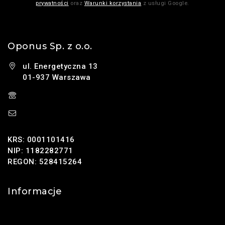
prywatności
oraz
Warunki korzystania
z usługi Google.
Oponus Sp. z o.o.
ul. Energetyczna 13
01-937 Warszawa
(+48) 785 131 247
sklep@oponus.pl
KRS: 0001101416
NIP: 1182282771
REGON: 528415264
Informacje
Kontakt