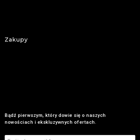
O nas
Polityka prywatności
Najczęściej zadawane pytania
Zakupy
Regulamin
Płatności
Realizacja zamówienia
Dostawa
Zwroty i reklamacje
Bądź pierwszym, który dowie się o naszych
nowościach i ekskluzywnych ofertach.