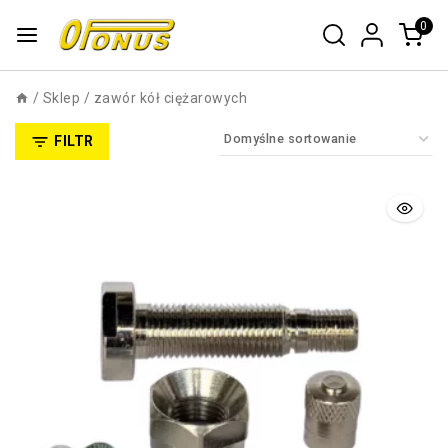
0
/
Sklep
/
zawór kół ciężarowych
FILTR