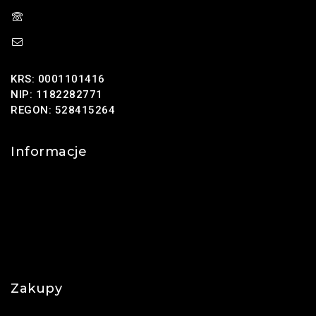
(+48) 785 131 247
sklep@oponus.pl
KRS: 0001101416
NIP: 1182282771
REGON: 528415264
Informacje
Kontakt
O nas
Polityka prywatności
Najczęściej zadawane pytania
Zakupy