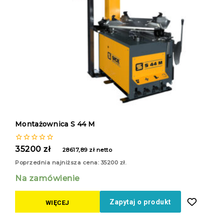
Montażownica S 44 M
0
35200
zł
28617,89
zł
netto
z
5
Poprzednia najniższa cena:
35200
zł
.
Na zamówienie
Zapytaj o produkt
WIĘCEJ