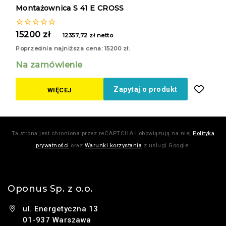
Montażownica S 41 E CROSS
0
15200
zł
12357,72
zł
netto
z
5
Poprzednia najniższa cena:
15200
zł
.
Na zamówienie
Zapytaj o produkt
WIĘCEJ
Ta strona jest chroniona przez reCAPTCHA i obowiązują na niej
Polityka
prywatności
oraz
Warunki korzystania
z usługi Google.
Oponus Sp. z o.o.
ul. Energetyczna 13
01-937 Warszawa