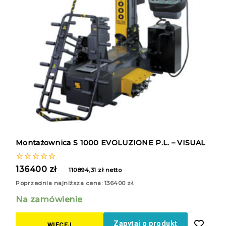
Montażownica S 1000 EVOLUZIONE P.L. – VISUAL
0
136400
zł
110894,31
zł
netto
z
5
Poprzednia najniższa cena:
136400
zł
.
Na zamówienie
Zapytaj o produkt
WIĘCEJ