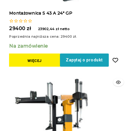
Montażownica S 43 A 24″ GP
0
29400
zł
23902,44
zł
netto
z
5
Poprzednia najniższa cena:
29400
zł
.
Na zamówienie
Zapytaj o produkt
WIĘCEJ