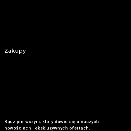
Kontakt
O nas
Polityka prywatności
Najczęściej zadawane pytania
Zakupy
Regulamin
Płatności
Realizacja zamówienia
Dostawa
Zwroty i reklamacje
Bądź pierwszym, który dowie się o naszych
nowościach i ekskluzywnych ofertach.