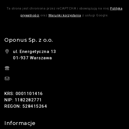
Ta strona jest chroniona przez reCAPTCHA i obowiązują na niej
Polityka
prywatności
oraz
Warunki korzystania
z usługi Google.
Oponus Sp. z o.o.
ul. Energetyczna 13
01-937 Warszawa
(+48) 785 131 247
sklep@oponus.pl
KRS: 0001101416
NIP: 1182282771
REGON: 528415264
Informacje