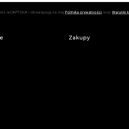
rzez reCAPTCHA i obowiązują na niej
Polityka prywatności
oraz
Warunki k
je
Zakupy
Regulamin
Płatności
watności
Realizacja zamówienia
 zadawane pytania
Dostawa
Zwroty i reklamacje