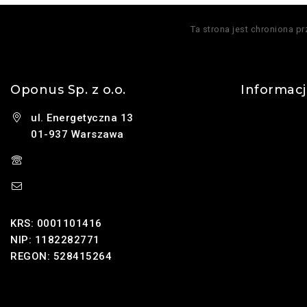
Ta strona jest chroniona p
Oponus Sp. z o.o.
Informac
ul. Energetyczna 13
Kontakt
01-937 Warszawa
O nas
(+48) 785 131 247
Polityka pry
sklep@oponus.pl
Najczęściej
KRS: 0001101416
NIP: 1182282771
REGON: 528415264