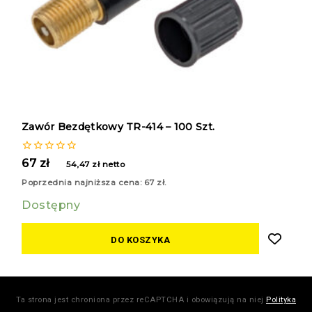
Zawór Bezdętkowy TR-414 – 100 Szt.
0
67
zł
54,47
zł
netto
z
5
Poprzednia najniższa cena:
67
zł
.
Dostępny
DO KOSZYKA
Ta strona jest chroniona przez reCAPTCHA i obowiązują na niej
Polityka