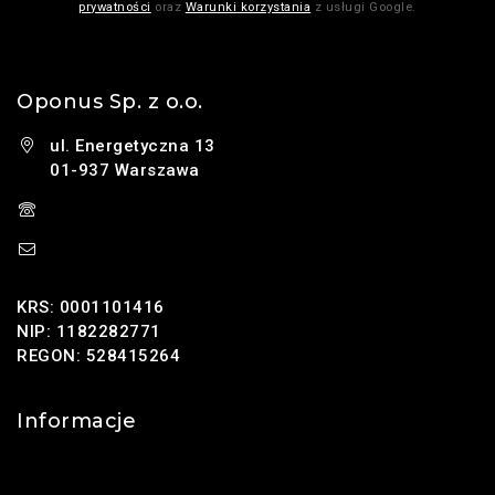
prywatności
oraz
Warunki korzystania
z usługi Google.
Oponus Sp. z o.o.
ul. Energetyczna 13
01-937 Warszawa
(+48) 785 131 247
sklep@oponus.pl
KRS: 0001101416
NIP: 1182282771
REGON: 528415264
Informacje
Kontakt