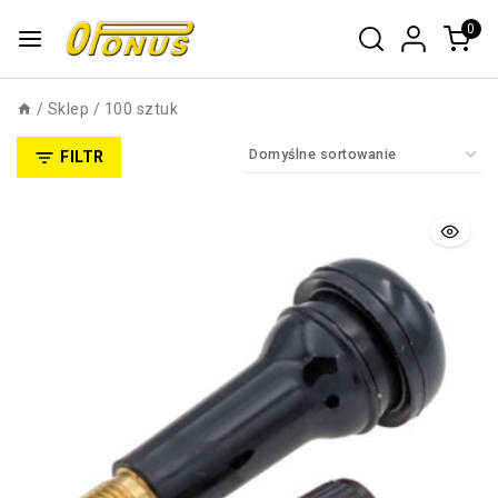
0
/
Sklep
/
100 sztuk
FILTR