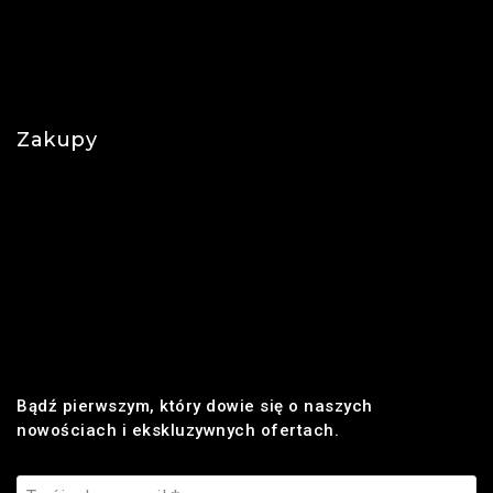
O nas
Polityka prywatności
Najczęściej zadawane pytania
Zakupy
Regulamin
Płatności
Realizacja zamówienia
Dostawa
Zwroty i reklamacje
Bądź pierwszym, który dowie się o naszych
nowościach i ekskluzywnych ofertach.