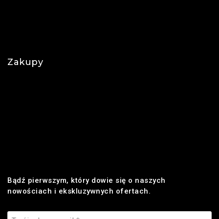
O nas
Polityka prywatności
Najczęściej zadawane pytania
Zakupy
Regulamin
Płatności
Realizacja zamówienia
Dostawa
Zwroty i reklamacje
Bądź pierwszym, który dowie się o naszych
nowościach i ekskluzywnych ofertach.