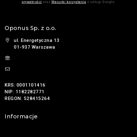
prywatności
oraz
Warunki korzystania
z usługi Google.
Oponus Sp. z o.o.
ul. Energetyczna 13
01-937 Warszawa
(+48) 785 131 247
sklep@oponus.pl
KRS: 0001101416
NIP: 1182282771
REGON: 528415264
Informacje
Kontakt