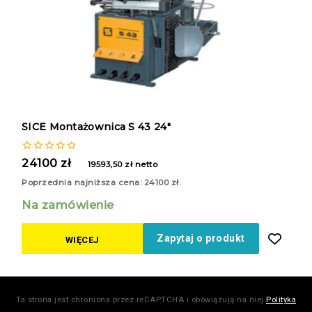
SICE Montażownica S 43 24″
0
24100
zł
19593,50
zł
netto
z
5
Poprzednia najniższa cena:
24100
zł
.
Na zamówienie
Zapytaj o produkt
WIĘCEJ
Ta strona jest chroniona przez reCAPTCHA i obowiązują na niej
Polityka