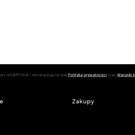
rzez reCAPTCHA i obowiązują na niej
Polityka prywatności
oraz
Warunki k
je
Zakupy
Regulamin
Płatności