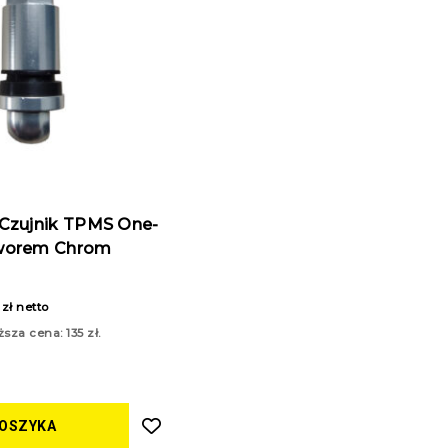
 Czujnik TPMS One-
aworem Chrom
6
zł
netto
ższa cena:
135
zł
.
KOSZYKA