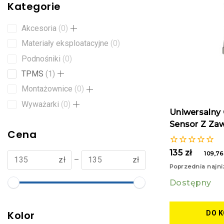
Kategorie
Akcesoria
0
Materiały eksploatacyjne
0
Podnośniki
0
TPMS
1
Montażownice
0
Wyważarki
0
Uniwersalny
Sensor Z Z
Cena
0
135
zł
109,7
zł
–
zł
z
Poprzednia najni
5
Dostępny
Kolor
DO 