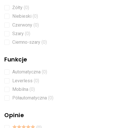
Żółty
0
Niebieski
0
Czerwony
0
Szary
0
Ciemno-szary
0
Funkcje
Automatyczna
0
Leverless
0
Mobilna
0
Półautomatyczna
0
Opinie
0