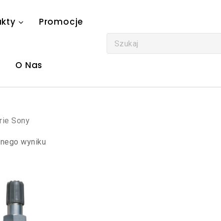
ukty
Promocje
O Nas
rie Sony
dnego wyniku