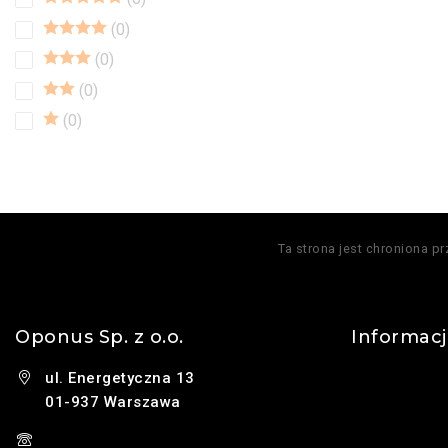
0
0
0
0
Ta strona jest chroniona p
Oponus Sp. z o.o.
Informac
ul. Energetyczna 13
Kontakt
01-937 Warszawa
O nas
(+48) 785 131 247