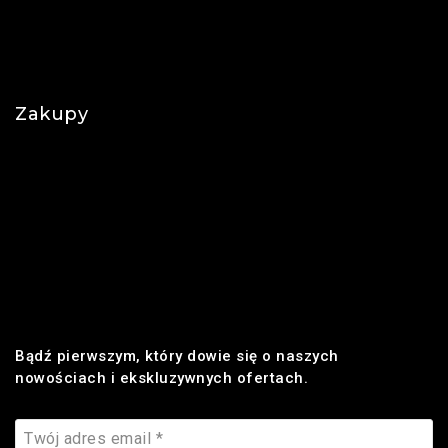
Polityka prywatności
Najczęściej zadawane pytania
Zakupy
Regulamin
Płatności
Realizacja zamówienia
Dostawa
Zwroty i reklamacje
Bądź pierwszym, który dowie się o naszych
nowościach i ekskluzywnych ofertach.