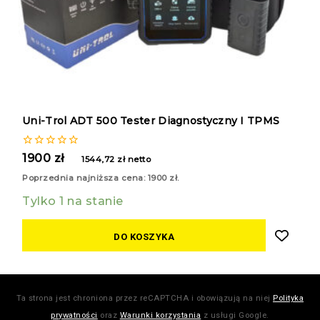
Uni-Trol ADT 500 Tester Diagnostyczny I TPMS
0
1900
zł
1544,72
zł
netto
z
5
Poprzednia najniższa cena:
1900
zł
.
Tylko 1 na stanie
DO KOSZYKA
Ta strona jest chroniona przez reCAPTCHA i obowiązują na niej
Polityka
prywatności
oraz
Warunki korzystania
z usługi Google.