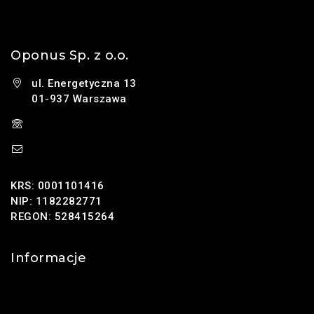
Oponus Sp. z o.o.
ul. Energetyczna 13
01-937 Warszawa
(+48) 785 131 247
sklep@oponus.pl
KRS: 0001101416
NIP: 1182282771
REGON: 528415264
Informacje
Kontakt
O nas