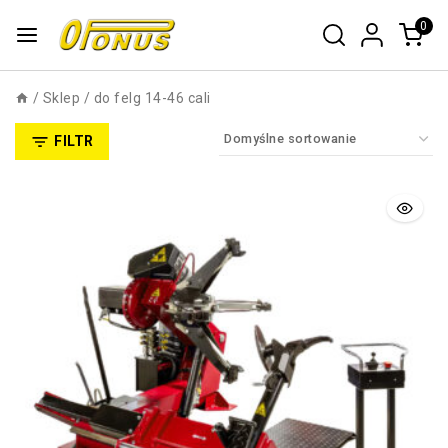
0
/
Sklep
/
do felg 14-46 cali
FILTR