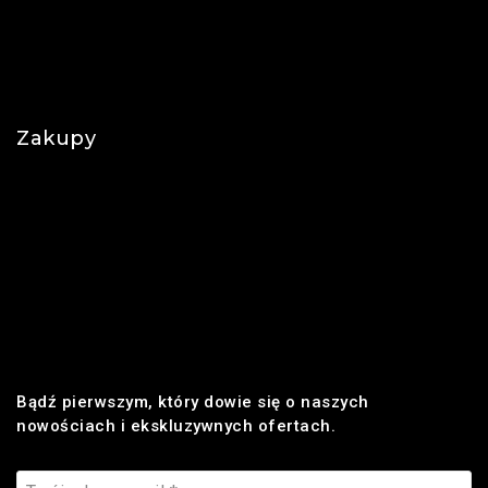
O nas
Polityka prywatności
Najczęściej zadawane pytania
Zakupy
Regulamin
Płatności
Realizacja zamówienia
Dostawa
Zwroty i reklamacje
Bądź pierwszym, który dowie się o naszych
nowościach i ekskluzywnych ofertach.