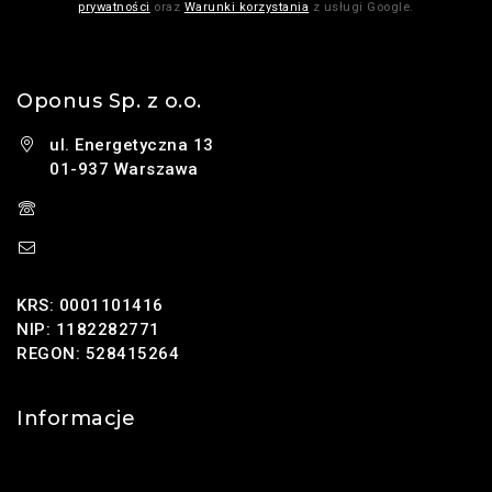
prywatności
oraz
Warunki korzystania
z usługi Google.
Oponus Sp. z o.o.
ul. Energetyczna 13
01-937 Warszawa
(+48) 785 131 247
sklep@oponus.pl
KRS: 0001101416
NIP: 1182282771
REGON: 528415264
Informacje
Kontakt