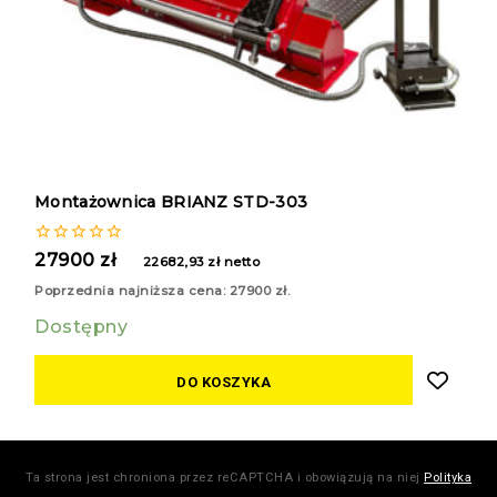
Montażownica BRIANZ STD-303
0
27900
zł
22682,93
zł
netto
z
5
Poprzednia najniższa cena:
27900
zł
.
Dostępny
DO KOSZYKA
Ta strona jest chroniona przez reCAPTCHA i obowiązują na niej
Polityka