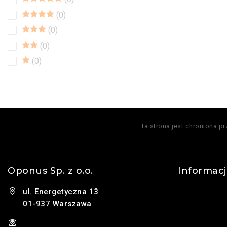
0
0
0
0
Ta strona jest chroniona p
Oponus Sp. z o.o.
Informac
ul. Energetyczna 13
Kontakt
01-937 Warszawa
O nas
(+48) 785 131 247