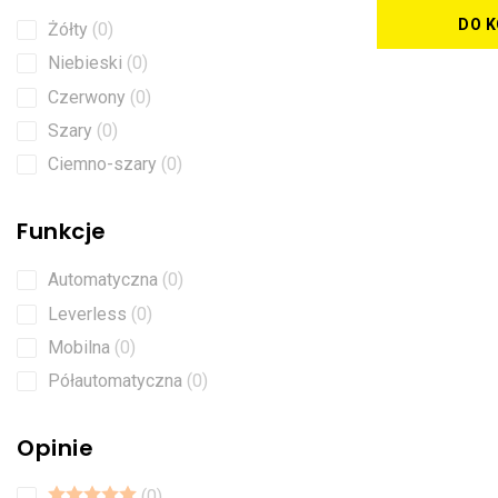
DO 
Żółty
0
Niebieski
0
Czerwony
0
Szary
0
Ciemno-szary
0
Funkcje
Automatyczna
0
Leverless
0
Mobilna
0
Półautomatyczna
0
Opinie
0