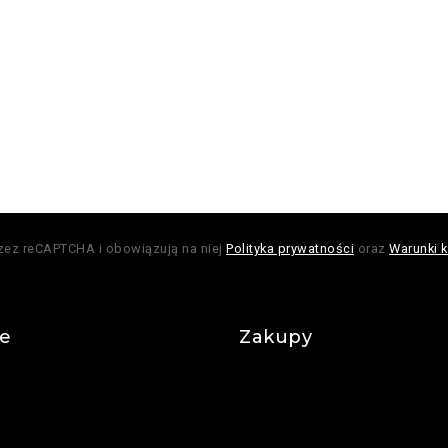
rzez reCAPTCHA i obowiązują na niej
Polityka prywatności
oraz
Warunki k
je
Zakupy
Regulamin
Płatności