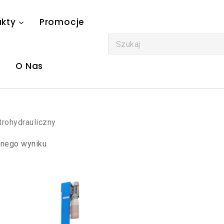
ukty
Promocje
O Nas
trohydrauliczny
dnego wyniku