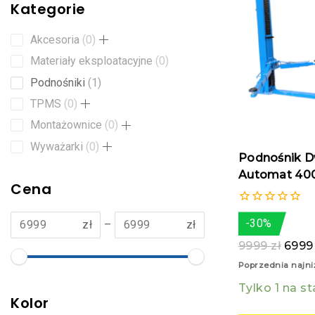
Kategorie
Akcesoria
0
Materiały eksploatacyjne
0
Podnośniki
1
TPMS
0
Montażownice
0
Wyważarki
0
Podnośnik 
Cena
0
-30%
zł
–
zł
z
5
9999
zł
699
Poprzednia najni
Tylko 1 na st
Kolor