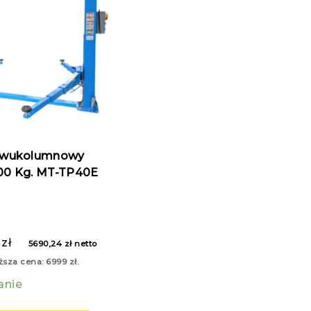
Dwukolumnowy
Automat 4000 Kg. MT-TP40E
9
zł
5690,24
zł
netto
ższa cena:
6999
zł
.
anie