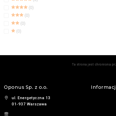
0
0
0
0
Ta strona jest chroniona p
Oponus Sp. z o.o.
Informac
ul. Energetyczna 13
Kontakt
01-937 Warszawa
O nas
(+48) 785 131 247