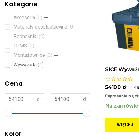
Kategorie
Akcesoria
0
Materiały eksploatacyjne
0
Podnośniki
0
TPMS
0
Montażownice
0
Wyważarki
1
SICE Wyważa
Cena
0
54100
zł
43
z
Poprzednia najni
5
zł
–
zł
Na zamówie
WIĘCEJ
Kolor