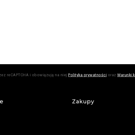
rzez reCAPTCHA i obowiązują na niej
Polityka prywatności
oraz
Warunki k
je
Zakupy
Regulamin
Płatności