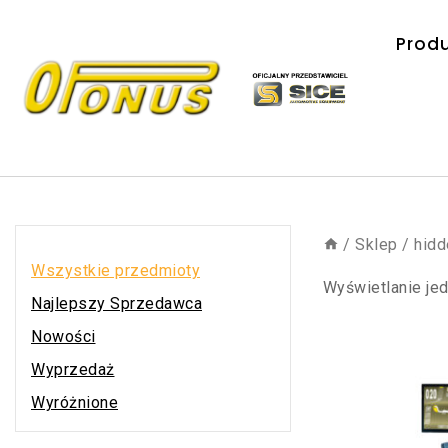
Prod
/
Sklep
/
hidd
Wszystkie przedmioty
Wyświetlanie je
Najlepszy Sprzedawca
Nowości
Wyprzedaż
Wyróżnione