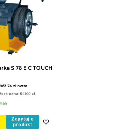
rka S 76 E C TOUCH
983,74
zł
netto
ższa cena:
54100
zł
.
nie
Zapytaj o
produkt