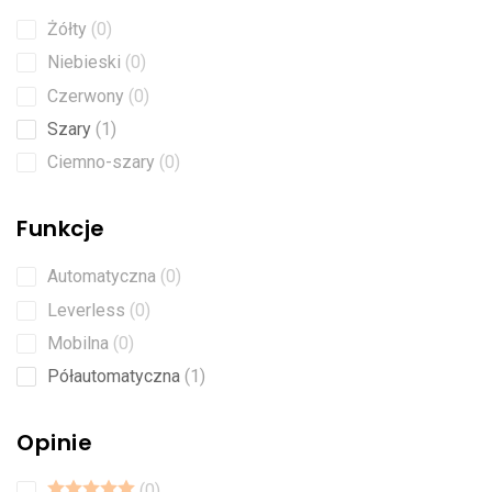
Żółty
0
Niebieski
0
Czerwony
0
Szary
1
Ciemno-szary
0
Funkcje
Automatyczna
0
Leverless
0
Mobilna
0
Półautomatyczna
1
Opinie
0