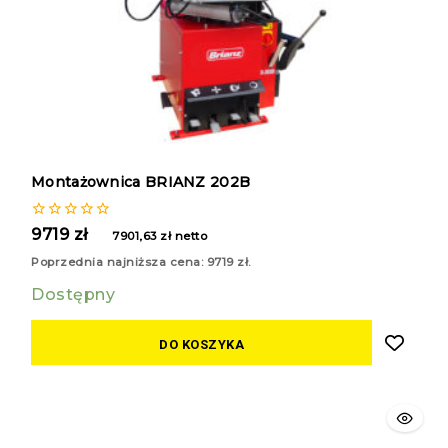
Montażownica BRIANZ 202B
0
9719
zł
7901,63
zł
netto
z
5
Poprzednia najniższa cena:
9719
zł
.
Dostępny
DO KOSZYKA