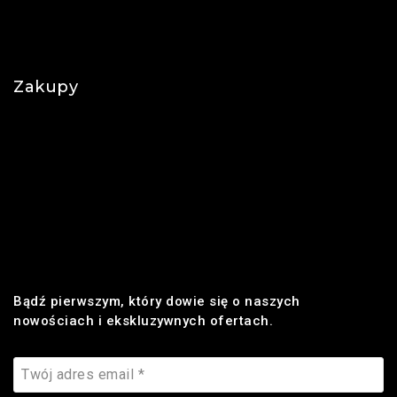
Polityka prywatności
Najczęściej zadawane pytania
Zakupy
Regulamin
Płatności
Realizacja zamówienia
Dostawa
Zwroty i reklamacje
Bądź pierwszym, który dowie się o naszych
nowościach i ekskluzywnych ofertach.