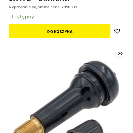
z
5
Poprzednia najniższa cena:
28900
zł
.
Dostępny
DO KOSZYKA