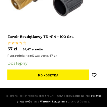
Zawór Bezdętkowy TR-414 – 100 Szt.
0
67
zł
54,47
zł
netto
z
5
Poprzednia najniższa cena:
67
zł
.
Dostępny
DO KOSZYKA
Ta strona jest chroniona przez reCAPTCHA i obowiązują na niej
Polityka
prywatności
oraz
Warunki korzystania
z usługi Google.