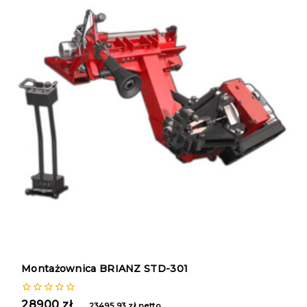
Montażownica BRIANZ STD-301
0
28900
zł
23495,93
zł
netto