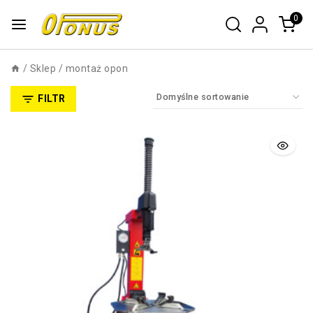
0
/
Sklep
/
montaż opon
FILTR