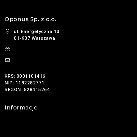
Oponus Sp. z o.o.
ul. Energetyczna 13
01-937 Warszawa
(+48) 785 131 247
sklep@oponus.pl
KRS: 0001101416
NIP: 1182282771
REGON: 528415264
Informacje
Kontakt
O nas