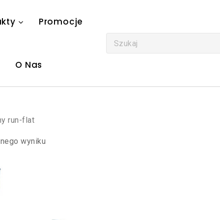
ukty
Promocje
O Nas
y run-flat
dnego wyniku