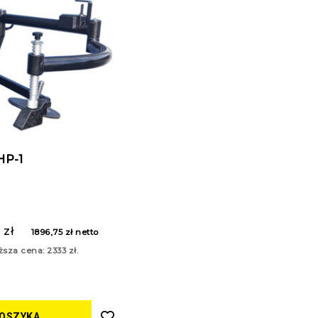
HP-1
3
zł
1896,75
zł
netto
ższa cena:
2333
zł
.
KOSZYKA