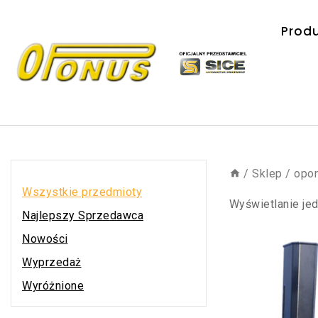
Prod
/
Sklep
/
opon
Wszystkie przedmioty
Wyświetlanie je
Najlepszy Sprzedawca
Nowości
Wyprzedaż
Wyróżnione