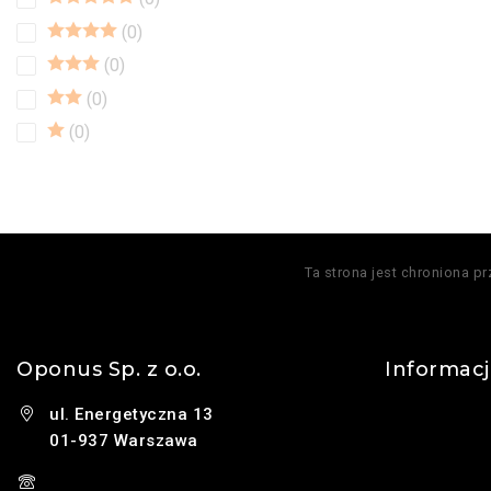
0
0
0
0
Ta strona jest chroniona p
Oponus Sp. z o.o.
Informac
ul. Energetyczna 13
Kontakt
01-937 Warszawa
O nas
(+48) 785 131 247