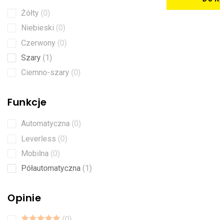
Żółty
0
Niebieski
0
Czerwony
0
Szary
1
Ciemno-szary
0
Funkcje
Automatyczna
0
Leverless
0
Mobilna
0
Półautomatyczna
1
Opinie
0