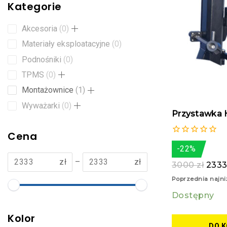
Kategorie
Akcesoria
0
Materiały eksploatacyjne
0
Podnośniki
0
TPMS
0
Montażownice
1
Wyważarki
0
Przystawka 
Cena
0
-22%
z
5
zł
–
zł
3000
zł
233
Poprzednia najni
Dostępny
Kolor
DO 