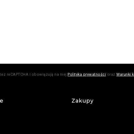
rzez reCAPTCHA i obowiązują na niej
Polityka prywatności
oraz
Warunki k
je
Zakupy
Regulamin
Płatności