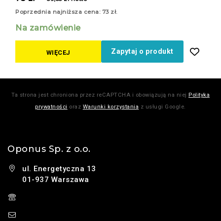
z
5
Poprzednia najniższa cena:
73
zł
.
Na zamówienie
Zapytaj o produkt
WIĘCEJ
Ta strona jest chroniona przez reCAPTCHA i obowiązują na niej
Polityka
prywatności
oraz
Warunki korzystania
z usługi Google.
Oponus Sp. z o.o.
ul. Energetyczna 13
01-937 Warszawa
(+48) 785 131 247
sklep@oponus.pl