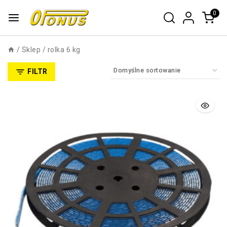
0
/
Sklep
/
rolka 6 kg
FILTR