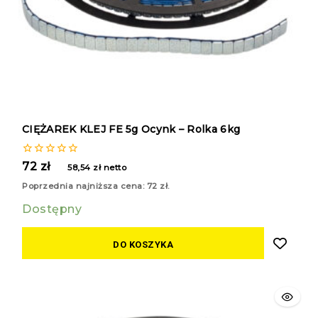
CIĘŻAREK KLEJ FE 5g Ocynk – Rolka 6kg
0
72
zł
58,54
zł
netto
z
5
Poprzednia najniższa cena:
72
zł
.
Dostępny
DO KOSZYKA