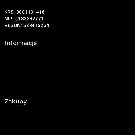
KRS: 0001101416
NIP: 1182282771
REGON: 528415264
Informacje
Kontakt
O nas
Polityka prywatności
Najczęściej zadawane pytania
Zakupy
Regulamin
Płatności