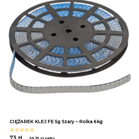
CIĘŻAREK KLEJ FE 5g Szary – Rolka 6kg
0
73
zł
59,35
zł
netto