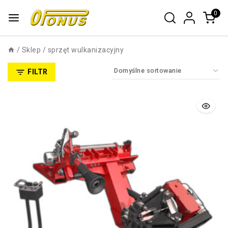
0
/
Sklep
/
sprzęt wulkanizacyjny
FILTR