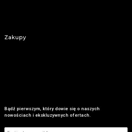
O nas
Polityka prywatności
Najczęściej zadawane pytania
Zakupy
Regulamin
Płatności
Realizacja zamówienia
Dostawa
Zwroty i reklamacje
Bądź pierwszym, który dowie się o naszych
nowościach i ekskluzywnych ofertach.