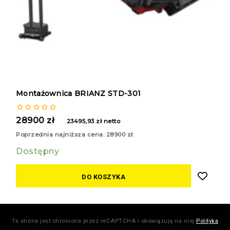
Montażownica BRIANZ STD-301
0
28900
zł
23495,93
zł
netto
z
5
Poprzednia najniższa cena:
28900
zł
.
Dostępny
DO KOSZYKA
Ta strona jest chroniona przez reCAPTCHA i obowiązują na niej
Polityka