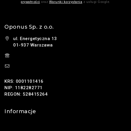
prywatności
oraz
Warunki korzystania
z usługi Google.
Oponus Sp. z o.o.
ul. Energetyczna 13
01-937 Warszawa
(+48) 785 131 247
sklep@oponus.pl
KRS: 0001101416
NIP: 1182282771
REGON: 528415264
Informacje
Kontakt