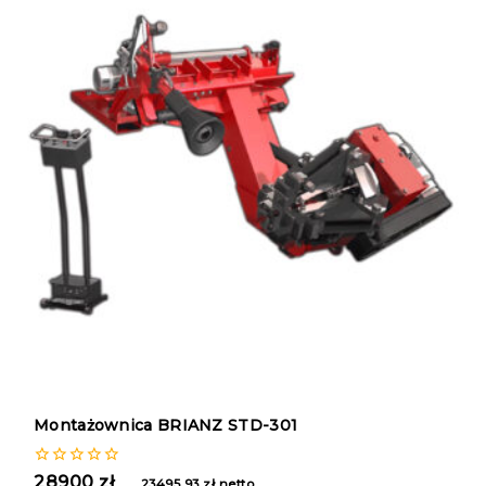
Montażownica BRIANZ STD-301
0
28900
zł
23495,93
zł
netto