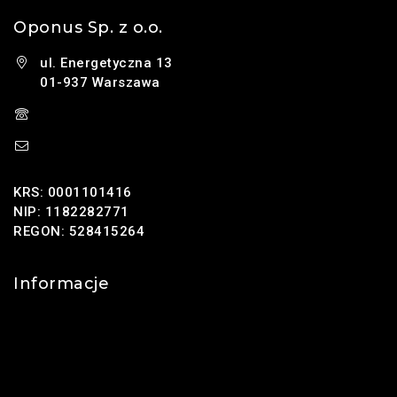
Oponus Sp. z o.o.
ul. Energetyczna 13
01-937 Warszawa
(+48) 785 131 247
sklep@oponus.pl
KRS: 0001101416
NIP: 1182282771
REGON: 528415264
Informacje
Kontakt
O nas
Polityka prywatności