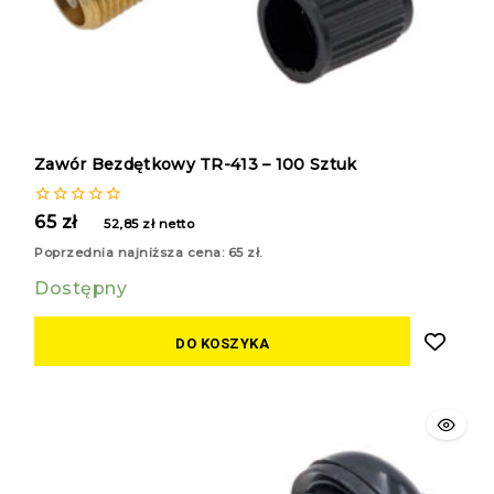
Zawór Bezdętkowy TR-413 – 100 Sztuk
0
65
zł
52,85
zł
netto
z
5
Poprzednia najniższa cena:
65
zł
.
Dostępny
DO KOSZYKA