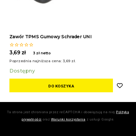
Zawór TPMS Gumowy Schrader UNI
0
3,69
zł
3
zł
netto
z
5
Poprzednia najniższa cena:
3,69
zł
.
Dostępny
DO KOSZYKA
Ta strona jest chroniona przez reCAPTCHA i obowiązują na niej
Polityka
prywatności
oraz
Warunki korzystania
z usługi Google.