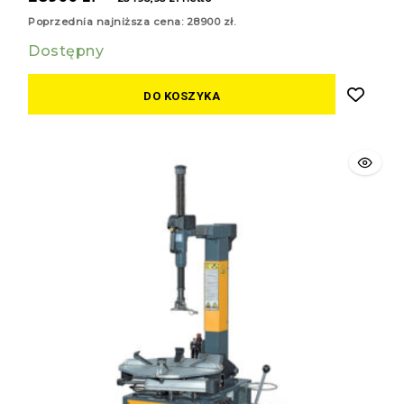
z
5
Poprzednia najniższa cena:
28900
zł
.
Dostępny
DO KOSZYKA