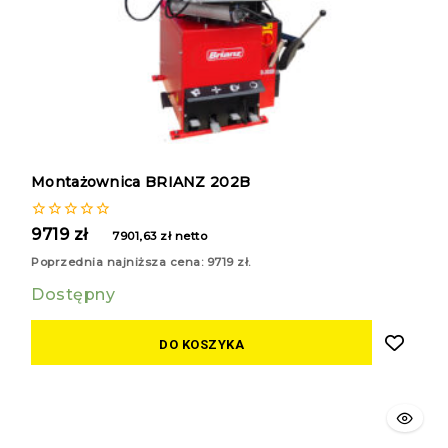
Montażownica BRIANZ 202B
0
9719
zł
7901,63
zł
netto
z
5
Poprzednia najniższa cena:
9719
zł
.
Dostępny
DO KOSZYKA