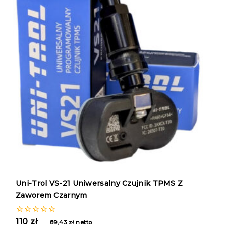
Uni-Trol VS-21 Uniwersalny Czujnik TPMS Z
Zaworem Czarnym
0
110
zł
89,43
zł
netto