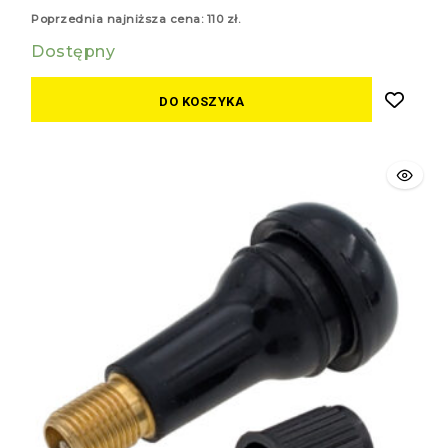
z
5
Poprzednia najniższa cena:
110
zł
.
Dostępny
DO KOSZYKA