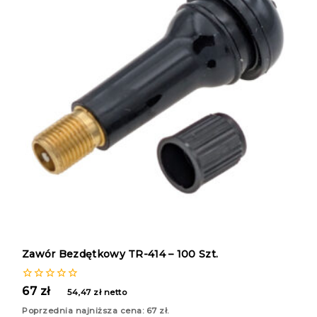
Zawór Bezdętkowy TR-414 – 100 Szt.
0
67
zł
54,47
zł
netto
z
5
Poprzednia najniższa cena:
67
zł
.