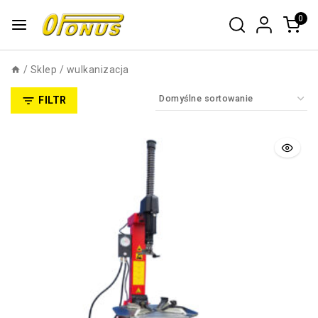
0
/
Sklep
/
wulkanizacja
FILTR