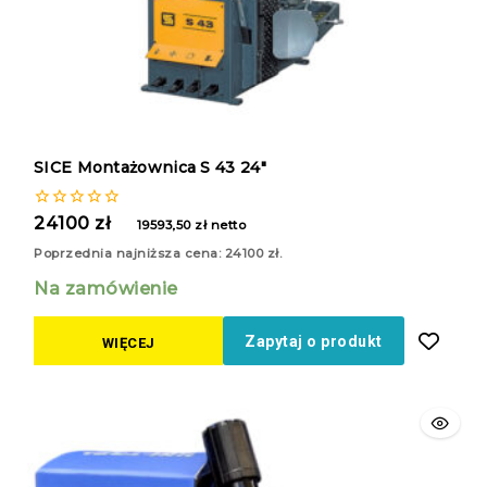
SICE Montażownica S 43 24″
0
24100
zł
19593,50
zł
netto
z
5
Poprzednia najniższa cena:
24100
zł
.
Na zamówienie
Zapytaj o produkt
WIĘCEJ