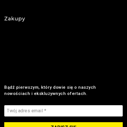
Najczęściej zadawane pytania
Zakupy
Regulamin
Płatności
Realizacja zamówienia
Dostawa
Zwroty i reklamacje
Bądź pierwszym, który dowie się o naszych
nowościach i ekskluzywnych ofertach.