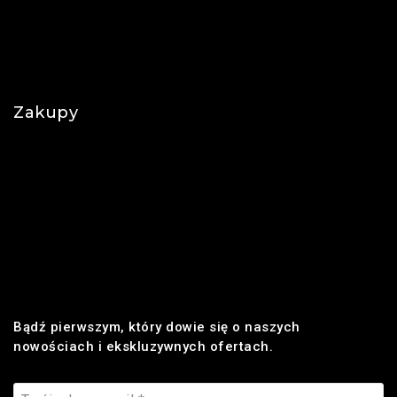
O nas
Polityka prywatności
Najczęściej zadawane pytania
Zakupy
Regulamin
Płatności
Realizacja zamówienia
Dostawa
Zwroty i reklamacje
Bądź pierwszym, który dowie się o naszych
nowościach i ekskluzywnych ofertach.