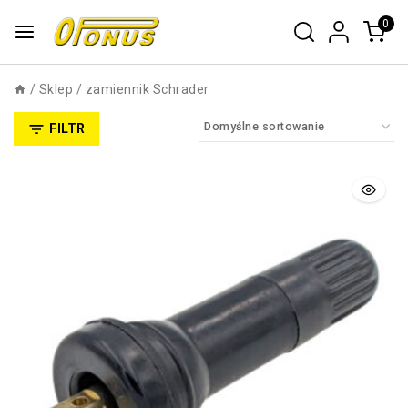
0
/
Sklep
/
zamiennik Schrader
FILTR