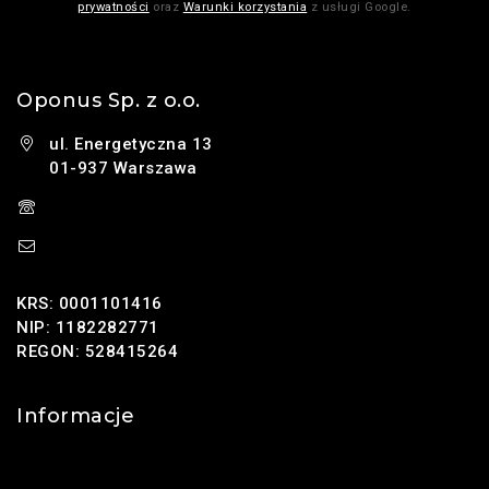
prywatności
oraz
Warunki korzystania
z usługi Google.
Oponus Sp. z o.o.
ul. Energetyczna 13
01-937 Warszawa
(+48) 785 131 247
sklep@oponus.pl
KRS: 0001101416
NIP: 1182282771
REGON: 528415264
Informacje
Kontakt