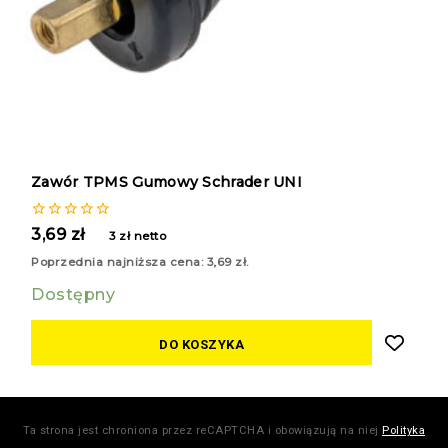
Zawór TPMS Gumowy Schrader UNI
0
3,69
zł
3
zł
netto
z
5
Poprzednia najniższa cena:
3,69
zł
.
Dostępny
DO KOSZYKA
Ta strona jest chroniona przez reCAPTCHA i obowiązują na niej
Polityka