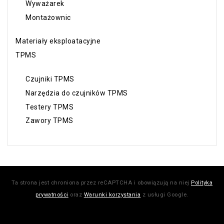
Wyważarek
Montażownic
Materiały eksploatacyjne
TPMS
Czujniki TPMS
Narzędzia do czujników TPMS
Testery TPMS
Zawory TPMS
Ta strona jest chroniona przez reCAPTCHA i obowiązują na niej
Polityka
prywatności
oraz
Warunki korzystania
z usługi Google.