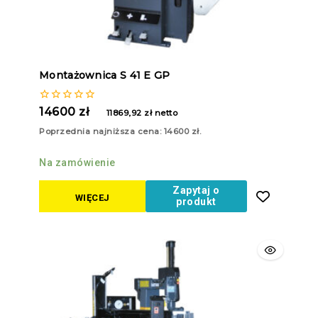
Montażownica S 41 E GP
0
14600
zł
11869,92
zł
netto
z
5
Poprzednia najniższa cena:
14600
zł
.
Na zamówienie
Zapytaj o
WIĘCEJ
produkt