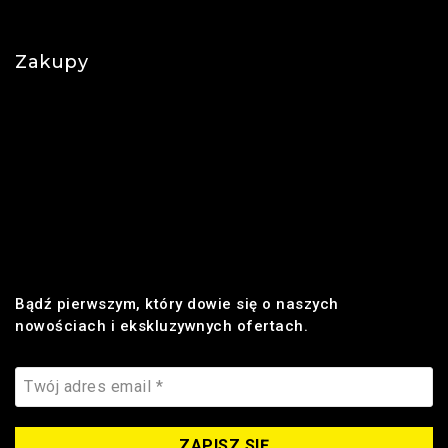
Najczęściej zadawane pytania
Zakupy
Regulamin
Płatności
Realizacja zamówienia
Dostawa
Zwroty i reklamacje
Bądź pierwszym, który dowie się o naszych
nowościach i ekskluzywnych ofertach.