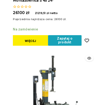
Montażownica S 45 24″
0
26100
zł
21219,51
zł
netto
z
5
Poprzednia najniższa cena:
26100
zł
.
Na zamówienie
Zapytaj o
WIĘCEJ
produkt