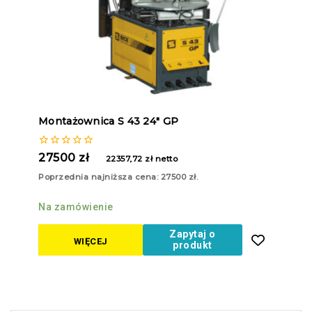
Montażownica S 43 24″ GP
0
27500
zł
22357,72
zł
netto
z
5
Poprzednia najniższa cena:
27500
zł
.
Na zamówienie
Zapytaj o
WIĘCEJ
produkt