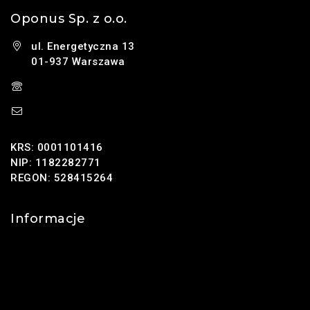
Oponus Sp. z o.o.
ul. Energetyczna 13
01-937 Warszawa
(+48) 785 131 247
sklep@oponus.pl
KRS: 0001101416
NIP: 1182282771
REGON: 528415264
Informacje
Kontakt
O nas
Polityka prywatności