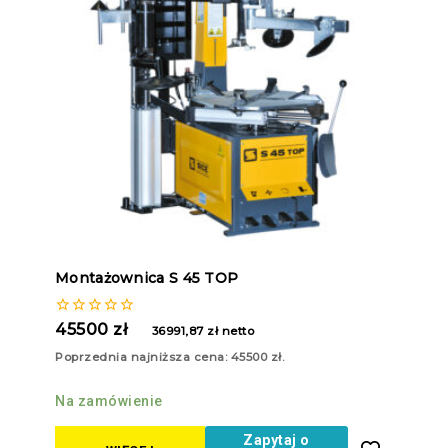
Montażownica S 45 TOP
0
45500
zł
36991,87
zł
netto
z
5
Poprzednia najniższa cena:
45500
zł
.
Na zamówienie
Zapytaj o