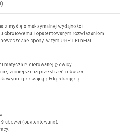
0)
na z myślą o maksymalnej wydajności,
niu obrotowemu i opatentowanym rozwiązaniom
 nowoczesne opony, w tym UHP i RunFlat.
eumatycznie sterowanej głowicy.
ie, zmniejszona przestrzeń robocza.
skowymi i podwójną płytą sterującą
a.
śrubowej (opatentowane).
racy.