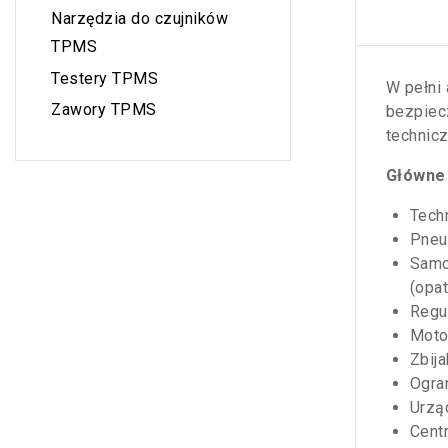
Narzędzia do czujników
TPMS
Testery TPMS
W pełni
Zawory TPMS
bezpiec
technic
Główne
Tech
Pneu
Samo
(opa
Regu
Moto
Zbija
Ogra
Urzą
Cent