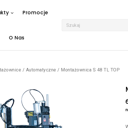
ukty
Promocje
O Nas
tażownice
/
Automatyczne
/
Montażownica S 48 TL TOP
n
W