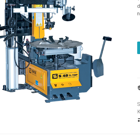
d
n
K