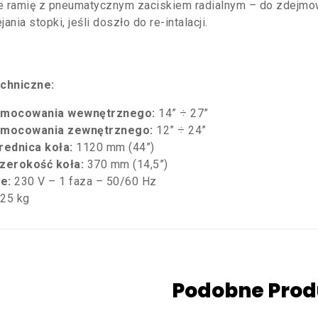
e ramię z pneumatycznym zaciskiem radialnym – do zdejmo
jania stopki, jeśli doszło do re-intalacji.
chniczne:
 mocowania wewnętrznego:
14” ÷ 27”
 mocowania zewnętrznego:
12” ÷ 24”
rednica koła:
1120 mm (44”)
zerokość koła:
370 mm (14,5”)
ie:
230 V – 1 faza – 50/60 Hz
25 kg
Podobne Prod