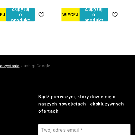
Zapytaj
Zapytaj
o
o
EJ
WIĘCEJ
produkt
produkt
orzystania
z usługi Google.
Bądź pierwszym, który dowie się o
naszych nowościach i ekskluzywnych
ofertach.