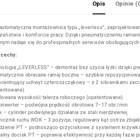
Opis
Opinie (
 automatyczna montażownica typu „leverless”, zaprojektowa
zeństwie i komforcie pracy. Dzięki pneumatycznemu ramie
znym nadaje się do profesjonalnych serwisów obsługujących
 cechy:
nologia „LEVERLESS” – demontaż bez użycia łyżki dzięki pn
matycznie obracane ramię boczne – szybkie repozycjonowan
centrujący uchwyt czteroszczękowy – z 2 siłownikami zaci
tentowane).
lowana wysokość talerza roboczego (opatentowane).
inwerter – podwójna prędkość obrotowa 7–17 obr./min.
k – cylinder podwójnego działania ze stali nierdzewnej.
nicznik ruchu WDK – 3 pozycje, regulowany kąt ostrza zbijak
dzenie PT – podnosząco-przyciskowe z systemem krzywki 
ralny docisk PT – poprawia efektywność przy każdej fazie p