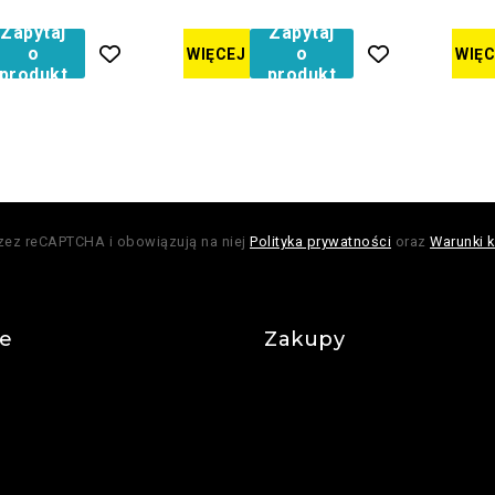
Zapytaj
Zapytaj
o
o
WIĘCEJ
WIĘC
produkt
produkt
rzez reCAPTCHA i obowiązują na niej
Polityka prywatności
oraz
Warunki k
je
Zakupy
Regulamin
Płatności
watności
Realizacja zamówienia