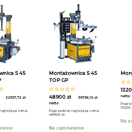
nica S 45
Montażownica S 45
Mont
P
TOP GP
0
132
z
netto
0
48900
zł
22357,72
zł
39756,10
zł
5
z
netto
Poprz
5
13200
najniższa cena:
Poprzednia najniższa cena:
48900
zł
.
Na z
ienie
Na zamówienie