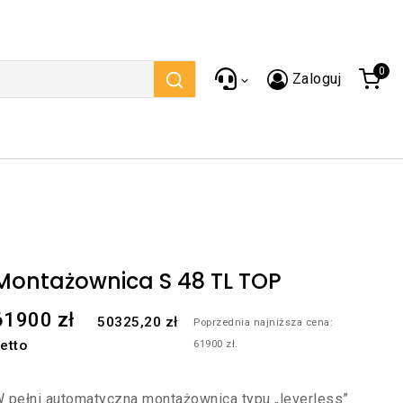
0
Zaloguj
Montażownica S 48 TL TOP
61900
zł
50325,20
zł
Poprzednia najniższa cena:
etto
61900
zł
.
 pełni automatyczna montażownica typu „leverless”