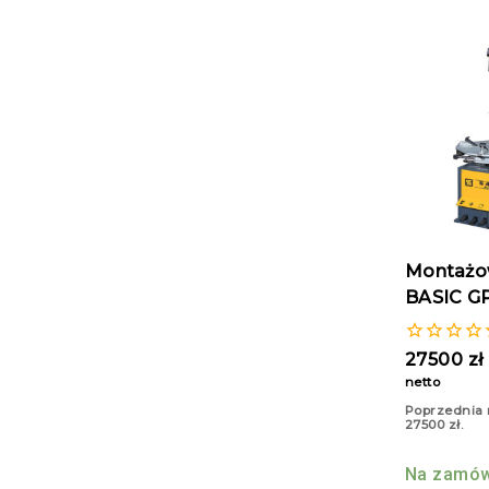
Montażow
BASIC G
0
27500
zł
z
netto
5
Poprzednia 
27500
zł
.
Na zamów