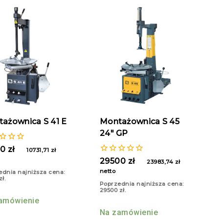
ażownica S 41 E
Montażownica S 45
24″ GP
00
zł
10731,71
zł
0
29500
zł
23983,74
zł
z
netto
ednia najniższa cena:
5
zł
.
Poprzednia najniższa cena:
29500
zł
.
amówienie
Na zamówienie