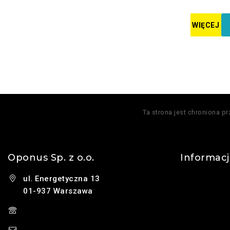
WIĘCEJ
Ta strona jest chroniona p
Oponus Sp. z o.o.
Informac
ul. Energetyczna 13
Kontakt
01-937 Warszawa
O nas
(+48) 785 131 247
Polityka pry