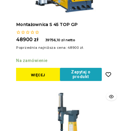
Montażownica S 45 TOP GP
0
48900
zł
39756,10
zł
netto
z
5
Poprzednia najniższa cena:
48900
zł
.
Na zamówienie
Zapytaj o
WIĘCEJ
produkt