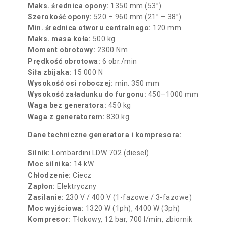
Maks. średnica opony:
1350 mm (53”)
Szerokość opony:
520 ÷ 960 mm (21” ÷ 38”)
Min. średnica otworu centralnego:
120 mm
Maks. masa koła:
500 kg
Moment obrotowy:
2300 Nm
Prędkość obrotowa:
6 obr./min
Siła zbijaka:
15 000 N
Wysokość osi roboczej:
min. 350 mm
Wysokość załadunku do furgonu:
450–1000 mm
Waga bez generatora:
450 kg
Waga z generatorem:
830 kg
Dane techniczne generatora i kompresora:
Silnik:
Lombardini LDW 702 (diesel)
Moc silnika:
14 kW
Chłodzenie:
Ciecz
Zapłon:
Elektryczny
Zasilanie:
230 V / 400 V (1-fazowe / 3-fazowe)
Moc wyjściowa:
1320 W (1ph), 4400 W (3ph)
Kompresor:
Tłokowy, 12 bar, 700 l/min, zbiornik