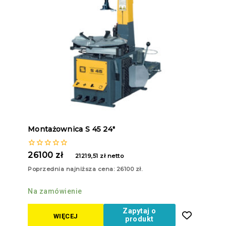
Montażownica S 45 24″
0
26100
zł
21219,51
zł
netto
z
5
Poprzednia najniższa cena:
26100
zł
.
Na zamówienie
Zapytaj o
WIĘCEJ
produkt