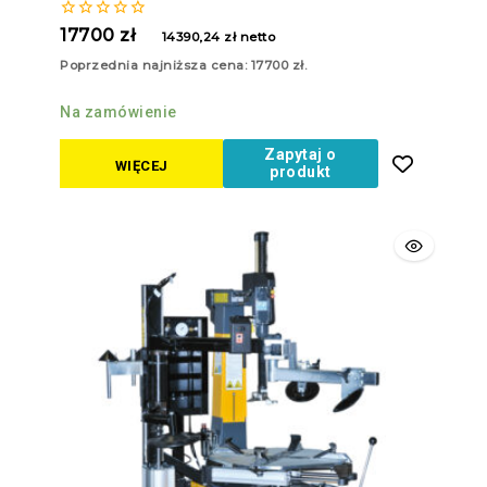
0
17700
zł
14390,24
zł
netto
z
5
Poprzednia najniższa cena:
17700
zł
.
Na zamówienie
Zapytaj o
WIĘCEJ
produkt