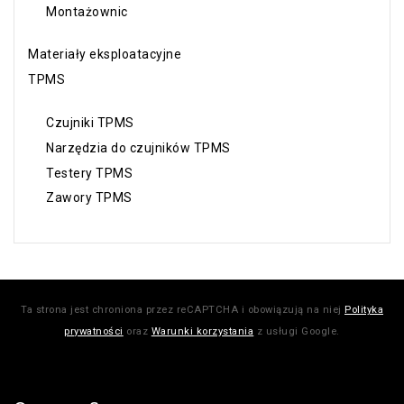
Montażownic
Materiały eksploatacyjne
TPMS
Czujniki TPMS
Narzędzia do czujników TPMS
Testery TPMS
Zawory TPMS
Ta strona jest chroniona przez reCAPTCHA i obowiązują na niej
Polityka
prywatności
oraz
Warunki korzystania
z usługi Google.