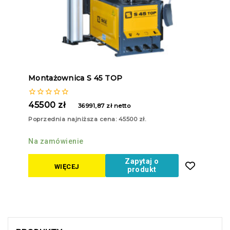
Montażownica S 45 TOP
0
45500
zł
36991,87
zł
netto
z
5
Poprzednia najniższa cena:
45500
zł
.
Na zamówienie
Zapytaj o
WIĘCEJ
produkt