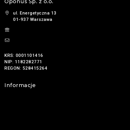
Oponus Sp. z o.o.
ul. Energetyczna 13
01-937 Warszawa
(+48) 785 131 247
sklep@oponus.pl
KRS: 0001101416
NIP: 1182282771
REGON: 528415264
Informacje
Kontakt
O nas
Polityka prywatności
Najczęściej zadawane pytania