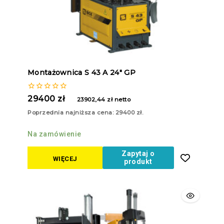
Montażownica S 43 A 24″ GP
0
29400
zł
23902,44
zł
netto
z
5
Poprzednia najniższa cena:
29400
zł
.
Na zamówienie
Zapytaj o
WIĘCEJ
produkt