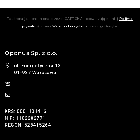
Ta strona jest chroniona przez reCAPTCHA i obowiązują na niej
Polityka
prywatności
oraz
Warunki korzystania
z usługi Google.
Oponus Sp. z o.o.
ul. Energetyczna 13
01-937 Warszawa
(+48) 785 131 247
sklep@oponus.pl
KRS: 0001101416
NIP: 1182282771
REGON: 528415264