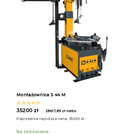
Montażownica S 44 M
0
35200
zł
28617,89
zł
netto
z
5
Poprzednia najniższa cena:
35200
zł
.
Na zamówienie