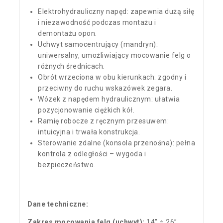
Elektrohydrauliczny napęd: zapewnia dużą siłę
i niezawodność podczas montażu i
demontażu opon.
Uchwyt samocentrujący (mandryn):
uniwersalny, umożliwiający mocowanie felg o
różnych średnicach.
Obrót wrzeciona w obu kierunkach: zgodny i
przeciwny do ruchu wskazówek zegara.
Wózek z napędem hydraulicznym: ułatwia
pozycjonowanie ciężkich kół.
Ramię robocze z ręcznym przesuwem:
intuicyjna i trwała konstrukcja.
Sterowanie zdalne (konsola przenośna): pełna
kontrola z odległości – wygoda i
bezpieczeństwo.
Dane techniczne:
Zakres mocowania felg (uchwyt):
14” ÷ 26”