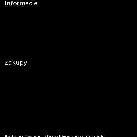
Informacje
Kontakt
O nas
Polityka prywatności
Najczęściej zadawane pytania
Zakupy
Regulamin
Płatności
Realizacja zamówienia
Dostawa
Zwroty i reklamacje
Bądź pierwszym, który dowie się o naszych