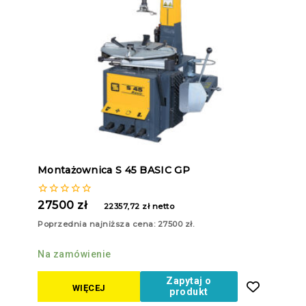
Montażownica S 45 BASIC GP
0
27500
zł
22357,72
zł
netto
z
5
Poprzednia najniższa cena:
27500
zł
.
Na zamówienie
Zapytaj o
WIĘCEJ
produkt