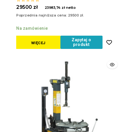
0
29500
zł
23983,74
zł
netto
z
5
Poprzednia najniższa cena:
29500
zł
.
Na zamówienie
Zapytaj o
WIĘCEJ
produkt