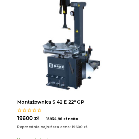
Montażownica S 42 E 22″ GP
0
19600
zł
15934,96
zł
netto
z
5
Poprzednia najniższa cena:
19600
zł
.