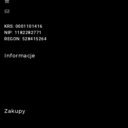
(+48) 785 131 247
sklep@oponus.pl
KRS: 0001101416
NIP: 1182282771
REGON: 528415264
Informacje
Kontakt
O nas
Polityka prywatności
Najczęściej zadawane pytania
Zakupy
Regulamin