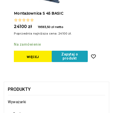
Montażownica S 45 BASIC
0
24100
zł
19593,50
zł
netto
z
5
Poprzednia najniższa cena:
24100
zł
.
Na zamówienie
Zapytaj o
WIĘCEJ
produkt
PRODUKTY
Wyważarki