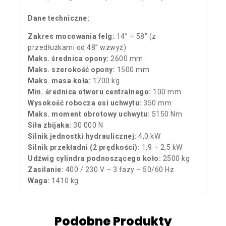
Dane techniczne:
Zakres mocowania felg:
14” ÷ 58” (z
przedłużkami od 48” wzwyż)
Maks. średnica opony:
2600 mm
Maks. szerokość opony:
1500 mm
Maks. masa koła:
1700 kg
Min. średnica otworu centralnego:
100 mm
Wysokość robocza osi uchwytu:
350 mm
Maks. moment obrotowy uchwytu:
5150 Nm
Siła zbijaka:
30 000 N
Silnik jednostki hydraulicznej:
4,0 kW
Silnik przekładni (2 prędkości):
1,9 ÷ 2,5 kW
Udźwig cylindra podnoszącego koło:
2500 kg
Zasilanie:
400 / 230 V – 3 fazy – 50/60 Hz
Waga:
1410 kg
Podobne Produkty