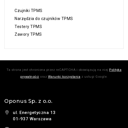
Czujniki TPMS
Narzędzia do czujników TPMS
Testery TPMS
Zawory TPMS
Ta strona jest chroniona przez reCAPTCHA i obowiązują na niej
Polityka
prywatności
oraz
Warunki korzystania
z usługi Google.
Oponus Sp. z o.o.
ul. Energetyczna 13
01-937 Warszawa