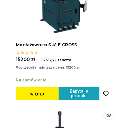
Montażownica S 41 E CROSS
0
15200
zł
12357,72
zł
netto
z
5
Poprzednia najniższa cena:
15200
zł
.
Na zamówienie
Zapytaj o
WIĘCEJ
produkt