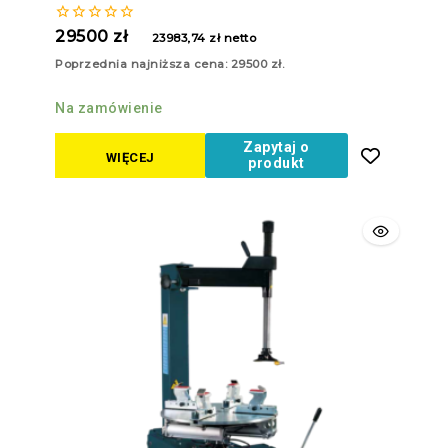
0
29500
zł
23983,74
zł
netto
z
5
Poprzednia najniższa cena:
29500
zł
.
Na zamówienie
Zapytaj o
WIĘCEJ
produkt