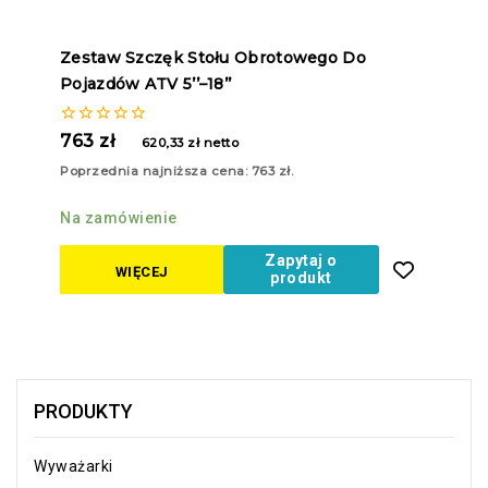
Zestaw Szczęk Stołu Obrotowego Do
Pojazdów ATV 5’’–18’’
0
763
zł
620,33
zł
netto
z
5
Poprzednia najniższa cena:
763
zł
.
Na zamówienie
Zapytaj o
WIĘCEJ
produkt
PRODUKTY
Wyważarki