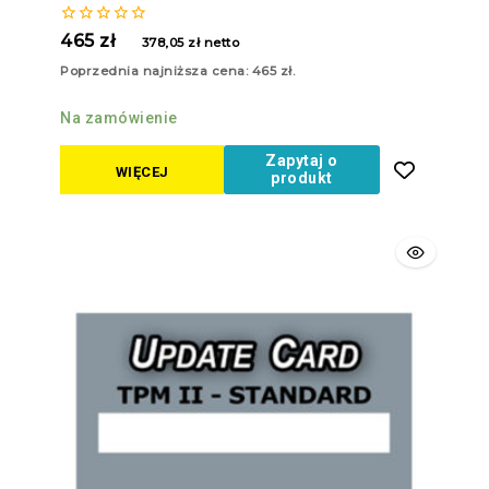
0
465
zł
378,05
zł
netto
z
5
Poprzednia najniższa cena:
465
zł
.
Na zamówienie
Zapytaj o
WIĘCEJ
produkt