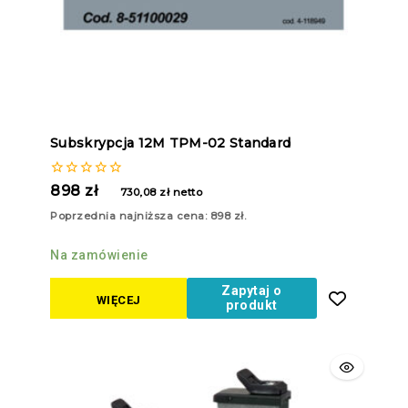
Subskrypcja 12M TPM-02 Standard
0
898
zł
730,08
zł
netto
z
5
Poprzednia najniższa cena:
898
zł
.
Na zamówienie
Zapytaj o
WIĘCEJ
produkt