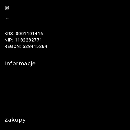
(+48) 785 131 247
sklep@oponus.pl
KRS: 0001101416
NIP: 1182282771
REGON: 528415264
Informacje
Kontakt
O nas
Polityka prywatności
Najczęściej zadawane pytania
Zakupy