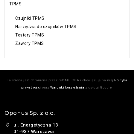
TPMS
Czujniki TPMS
Narzędzia do czujników TPMS
Testery TPMS
Zawory TPMS
Ta strona jest chroniona przez reCAPTCHA i obowiązują na niej
Polityka
prywatności
oraz
Warunki korzystania
z usługi Google.
Oponus Sp. z o.o.
ul. Energetyczna 13
01-937 Warszawa