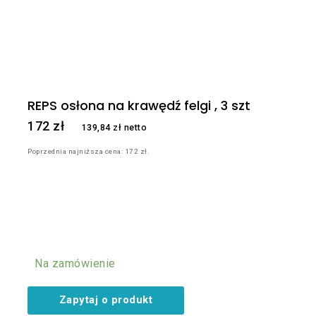
REPS osłona na krawędź felgi , 3 szt
172
zł
139,84
zł
netto
Poprzednia najniższa cena:
172
zł
.
Na zamówienie
Zapytaj o produkt