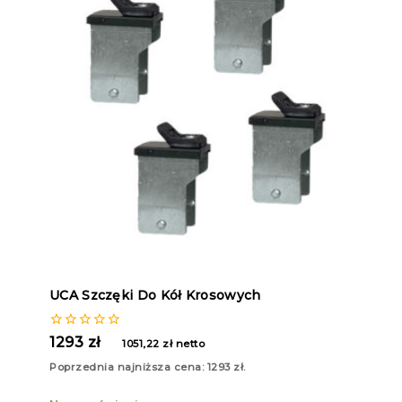
UCA Szczęki Do Kół Krosowych
0
1293
zł
1051,22
zł
netto
z
5
Poprzednia najniższa cena:
1293
zł
.