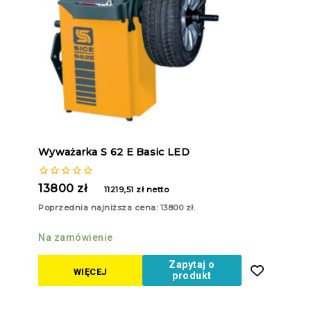
Wyważarka S 62 E Basic LED
0
13800
zł
11219,51
zł
netto
z
5
Poprzednia najniższa cena:
13800
zł
.
Na zamówienie
Zapytaj o
WIĘCEJ
produkt