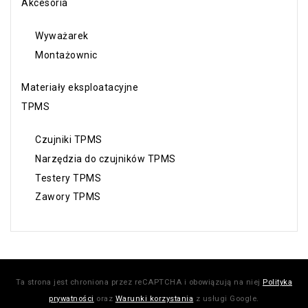
Akcesoria
Wyważarek
Montażownic
Materiały eksploatacyjne
TPMS
Czujniki TPMS
Narzędzia do czujników TPMS
Testery TPMS
Zawory TPMS
Ta strona jest chroniona przez reCAPTCHA i obowiązują na niej
Polityka
prywatności
oraz
Warunki korzystania
z usługi Google.