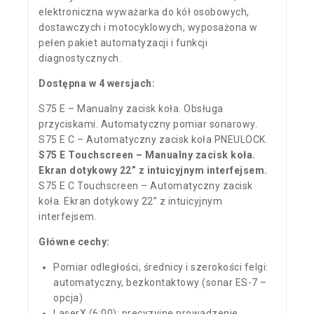
elektroniczna wyważarka do kół osobowych,
dostawczych i motocyklowych, wyposażona w
pełen pakiet automatyzacji i funkcji
diagnostycznych.
Dostępna w 4 wersjach:
S75 E – Manualny zacisk koła. Obsługa
przyciskami. Automatyczny pomiar sonarowy.
S75 E C – Automatyczny zacisk koła PNEULOCK.
S75 E Touchscreen – Manualny zacisk koła.
Ekran dotykowy 22” z intuicyjnym interfejsem.
S75 E C Touchscreen – Automatyczny zacisk
koła. Ekran dotykowy 22” z intuicyjnym
interfejsem.
Główne cechy:
Pomiar odległości, średnicy i szerokości felgi:
automatyczny, bezkontaktowy (sonar ES-7 –
opcja)
LaserX (6:00): precyzyjne prowadzenie