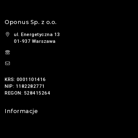
Oponus Sp. z o.o.
ul. Energetyczna 13
01-937 Warszawa
(+48) 785 131 247
sklep@oponus.pl
KRS: 0001101416
NIP: 1182282771
REGON: 528415264
Informacje
Kontakt
O nas