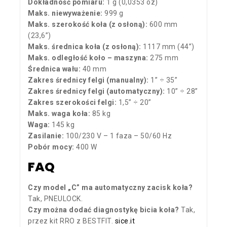
Dokładność pomiaru:
1 g (0,0353 oz)
Maks. niewyważenie:
999 g
Maks. szerokość koła (z osłoną):
600 mm
(23,6”)
Maks. średnica koła (z osłoną):
1117 mm (44”)
Maks. odległość koło – maszyna:
275 mm
Średnica wału:
40 mm
Zakres średnicy felgi (manualny):
1” ÷ 35”
Zakres średnicy felgi (automatyczny):
10” ÷ 28”
Zakres szerokości felgi:
1,5” ÷ 20”
Maks. waga koła:
85 kg
Waga:
145 kg
Zasilanie:
100/230 V – 1 faza – 50/60 Hz
Pobór mocy:
400 W
FAQ
Czy model „C” ma automatyczny zacisk koła?
Tak, PNEULOCK.
Czy można dodać diagnostykę bicia koła?
Tak,
przez kit RRO z BESTFIT.
sice.it