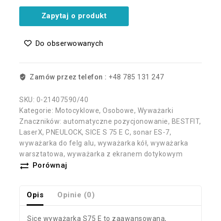
Zapytaj o produkt
Do obserwowanych
Zamów przez telefon :
+48 785 131 247
SKU:
0-21407590/40
Kategorie:
Motocyklowe
,
Osobowe
,
Wyważarki
Znaczników:
automatyczne pozycjonowanie
,
BESTFIT
,
LaserX
,
PNEULOCK
,
SICE S 75 E C
,
sonar ES-7
,
wyważarka do felg alu
,
wyważarka kół
,
wyważarka
warsztatowa
,
wyważarka z ekranem dotykowym
Porównaj
Opis
Opinie (0)
Sice wyważarka S75 E to zaawansowana,