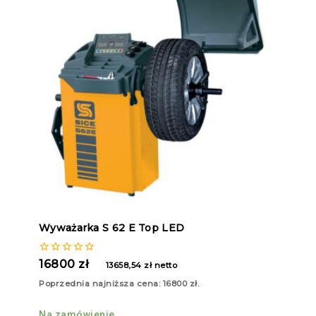
Wyważarka S 62 E Top LED
0
16800
zł
13658,54
zł
netto
z
5
Poprzednia najniższa cena:
16800
zł
.
Na zamówienie