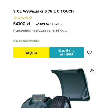
SICE Wyważarka S 76 E C TOUCH
0
54100
zł
43983,74
zł
netto
z
5
Poprzednia najniższa cena:
54100
zł
.
Na zamówienie
Zapytaj o
WIĘCEJ
produkt