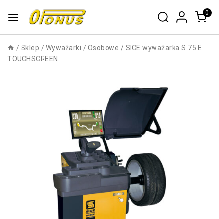
0
/
Sklep
/
Wyważarki
/
Osobowe
/
SICE wyważarka S 75 E
TOUCHSCREEN