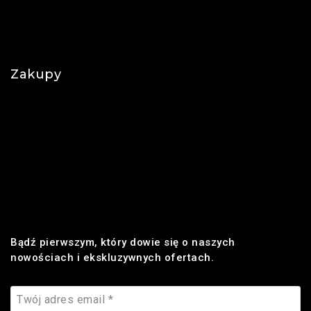
Polityka prywatności
Najczęściej zadawane pytania
Zakupy
Regulamin
Płatności
Realizacja zamówienia
Dostawa
Zwroty i reklamacje
Bądź pierwszym, który dowie się o naszych
nowościach i ekskluzywnych ofertach.