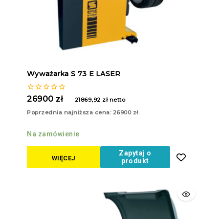
Wyważarka S 73 E LASER
0
26900
zł
21869,92
zł
netto
z
5
Poprzednia najniższa cena:
26900
zł
.
Na zamówienie
Zapytaj o
WIĘCEJ
produkt