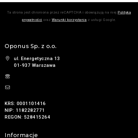
Ta strona jest chroniona przez reCAPTCHA i obowiązują na niej
Polityka
prywatności
oraz
Warunki korzystania
z usługi Google.
Oponus Sp. z o.o.
ul. Energetyczna 13
01-937 Warszawa
(+48) 785 131 247
sklep@oponus.pl
KRS: 0001101416
NIP: 1182282771
REGON: 528415264
Informacje