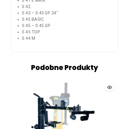
S 41 E MAXI
S 42
S 43 – S 43 GP 24″
S 45 BASIC
S 45 – S 45 GP
S 45 TOP
S 44 M
Podobne Produkty