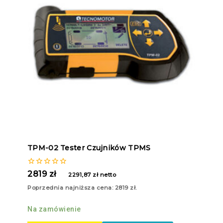
TPM-02 Tester Czujników TPMS
0
2819
zł
2291,87
zł
netto
z
5
Poprzednia najniższa cena:
2819
zł
.
Na zamówienie