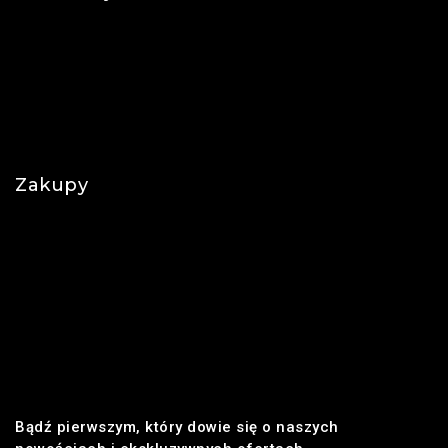
Kontakt
O nas
Polityka prywatności
Najczęściej zadawane pytania
Zakupy
Regulamin
Płatności
Realizacja zamówienia
Dostawa
Zwroty i reklamacje
Bądź pierwszym, który dowie się o naszych