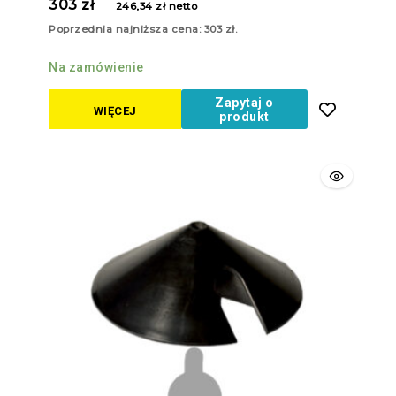
0
303
zł
246,34
zł
netto
z
5
Poprzednia najniższa cena:
303
zł
.
Na zamówienie
Zapytaj o
WIĘCEJ
produkt