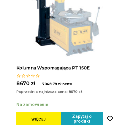
Kolumna Wspomagająca PT 150E
0
8670
zł
7048,78
zł
netto
z
5
Poprzednia najniższa cena:
8670
zł
.
Na zamówienie
Zapytaj o
WIĘCEJ
produkt