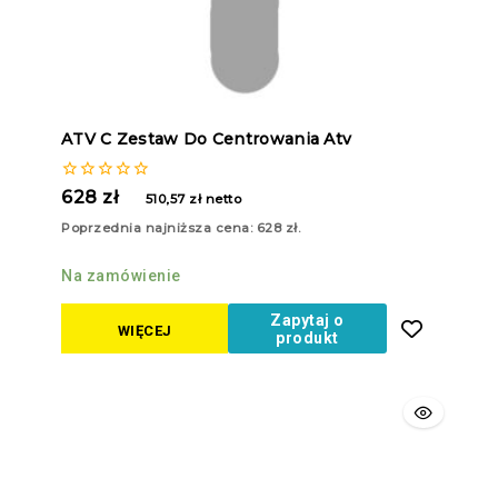
ATV C Zestaw Do Centrowania Atv
0
628
zł
510,57
zł
netto
z
5
Poprzednia najniższa cena:
628
zł
.
Na zamówienie
Zapytaj o
WIĘCEJ
produkt