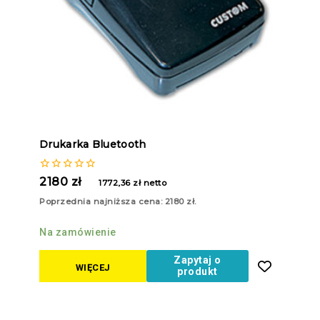
Drukarka Bluetooth
0
2180
zł
1772,36
zł
netto
z
5
Poprzednia najniższa cena:
2180
zł
.
Na zamówienie
Zapytaj o
WIĘCEJ
produkt