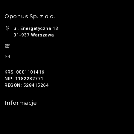
Oponus Sp. z o.o.
ul. Energetyczna 13
01-937 Warszawa
(+48) 785 131 247
sklep@oponus.pl
KRS: 0001101416
NIP: 1182282771
REGON: 528415264
Informacje
Kontakt
O nas