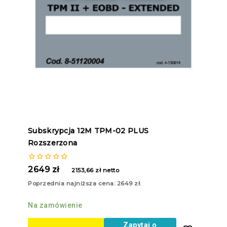
Subskrypcja 12M TPM-02 PLUS
Rozszerzona
0
2649
zł
2153,66
zł
netto
z
5
Poprzednia najniższa cena:
2649
zł
.
Na zamówienie
Zapytaj o