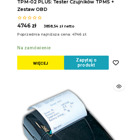
TPM-02 PLUS: Tester Czujników TPMS +
Zestaw OBD
0
4746
zł
3858,54
zł
netto
z
5
Poprzednia najniższa cena:
4746
zł
.
Na zamówienie
Zapytaj o
WIĘCEJ
produkt