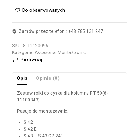
Do obserwowanych
Zamów przez telefon :
+48 785 131 247
SKU:
8-11120096
Kategorie:
Akcesoria
,
Montażownic
Porównaj
Opis
Opinie (0)
Zestaw rolki do dysku dla kolumny PT 50(8-
11100343).
Pasuje do montażownic:
S 42
S 42 E
S 43 – S 43 GP 24″