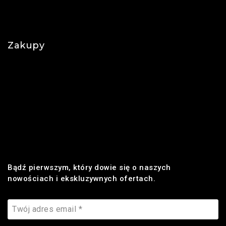
Polityka prywatności
Najczęściej zadawane pytania
Zakupy
Regulamin
Płatności
Realizacja zamówienia
Dostawa
Zwroty i reklamacje
Bądź pierwszym, który dowie się o naszych
nowościach i ekskluzywnych ofertach.