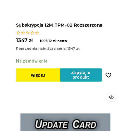
Subskrypcja 12M TPM-02 Rozszerzona
0
1347
zł
1095,12
zł
netto
z
5
Poprzednia najniższa cena:
1347
zł
.
Na zamówienie
Zapytaj o
WIĘCEJ
produkt