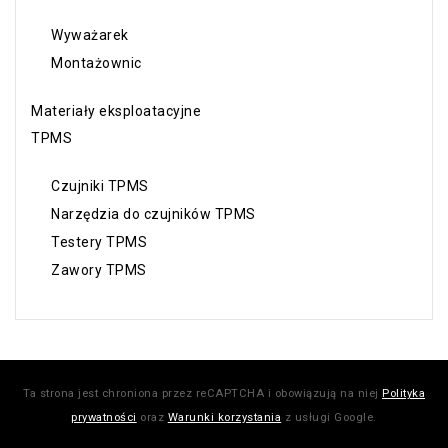
Wyważarek
Montażownic
Materiały eksploatacyjne
TPMS
Czujniki TPMS
Narzędzia do czujników TPMS
Testery TPMS
Zawory TPMS
Ta strona jest chroniona przez reCAPTCHA i obowiązują na niej
Polityka
prywatności
oraz
Warunki korzystania
z usługi Google.